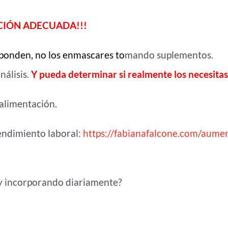
TACIÓN ADECUADA!!!
esponden, no los enmascares to
mando suplementos.
nálisis.
Y pueda determinar si realmente los necesitas
alimentación.
endimiento laboral:
https://fabianafalcone.com/aume
y incorporando diariamente?