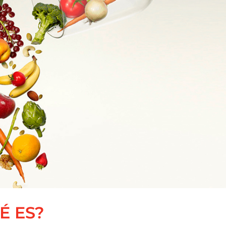
É ES?