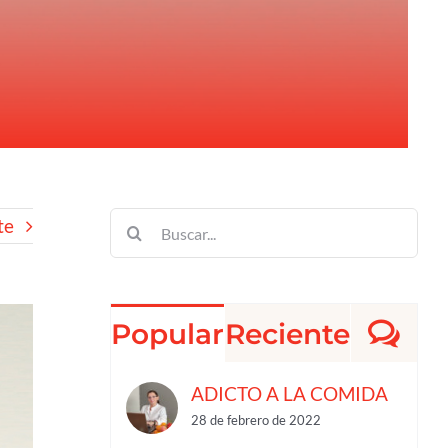
te
Buscar:
Co
Popular
Reciente
ADICTO A LA COMIDA
28 de febrero de 2022