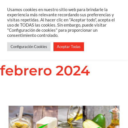
Saltar
Usamos cookies en nuestro sitio web para brindarle la
Togg
experiencia más relevante recordando sus preferencias y
al
visitas repetidas. Al hacer clic en "Aceptar todo", acepta el
Navi
uso de TODAS las cookies. Sin embargo, puede visitar
contenido
Home
"Configuración de cookies" para proporcionar un
Archivos
consentimiento controlado.
Configuración Cookies
Aceptar Todas
Sobre Mi
mensuales:
febrero 2024
Salud Integrativa
Constelaciones Familiares
Servicios
Blog