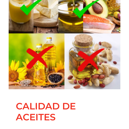
Contacto
CALIDAD DE ACEITES
Blog
Coaching Nutricional
Principal
Salud Integrativa
CALIDAD DE
ACEITES