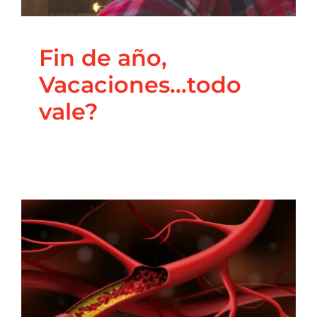
Fin de año,
Vacaciones…todo
vale?
ENFERMEDAD
CARDIOVASCULAR –
¿QUE LA PRODUCE?