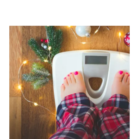
Fin de año,
Vacaciones…todo vale?
Blog
Coaching Nutricional
Principal
Salud Integrativa