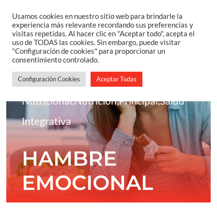
Saltar
Usamos cookies en nuestro sitio web para brindarle la
Togg
experiencia más relevante recordando sus preferencias y
al
visitas repetidas. Al hacer clic en "Aceptar todo", acepta el
Navi
uso de TODAS las cookies. Sin embargo, puede visitar
contenido
Home
"Configuración de cookies" para proporcionar un
consentimiento controlado.
Blog
,
Coaching
Configuración Cookies
Aceptar Todas
Sobre Mi
Nutricional
,
Nutrición
,
Principal
,
Salud
Salud Integrativa
Integrativa
Constelaciones Familiares
HAMBRE
EMOCIONAL
Servicios
Blog