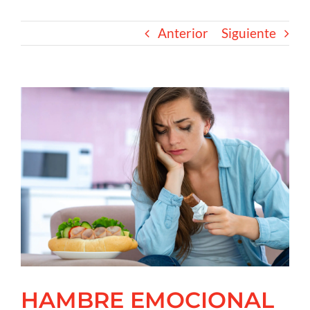
Anterior
Siguiente
Contacto
Ver
imagen
más
grande
HAMBRE EMOCIONAL