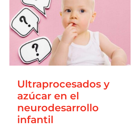
Ultraprocesados y
azúcar en el
neurodesarrollo
infantil
Blog
Coaching Nutricional
Nutrición
Principal
Salud
Integrativa
Ultraprocesados y
azúcar en el
neurodesarrollo
infantil