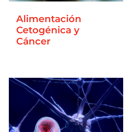
Alimentación
Cetogénica y
Cáncer
Estrés y deterioro a
largo plazo – Enemigo
diario