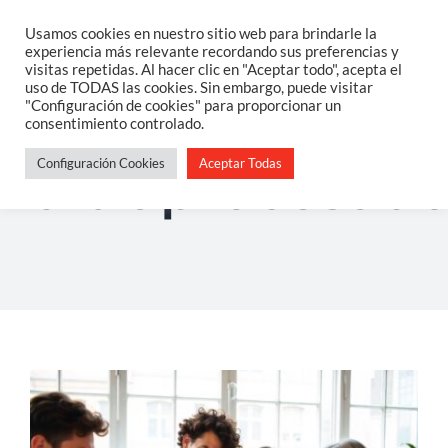
Saltar
Usamos cookies en nuestro sitio web para brindarle la
Togg
experiencia más relevante recordando sus preferencias y
al
visitas repetidas. Al hacer clic en "Aceptar todo", acepta el
Navi
uso de TODAS las cookies. Sin embargo, puede visitar
contenido
Home
"Configuración de cookies" para proporcionar un
consentimiento controlado.
Configuración Cookies
Aceptar Todas
Sobre Mi
ultraprocesad
Salud Integrativa
Constelaciones Familiares
Servicios
Blog