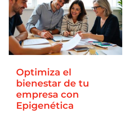
Optimiza el bienestar
de tu empresa con
Contacto
Epigenética
Blog
Coaching Nutricional
Nutrición
Principal
Salud
Integrativa
Optimiza el
bienestar de tu
empresa con
Epigenética