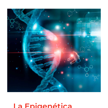
La Epigenética
optimiza tu Bienestar
Blog
Coaching Nutricional
Nutrición
Principal
Salud
Integrativa
La Epigenética