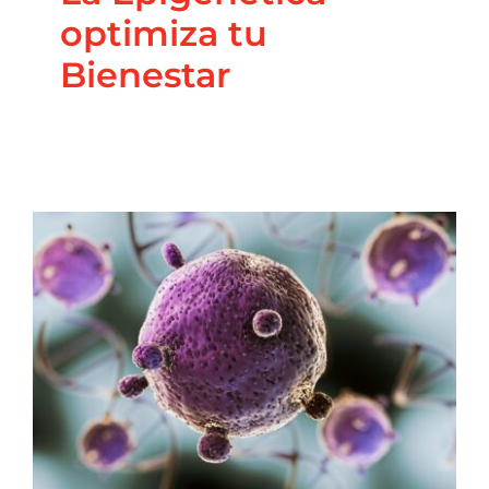
optimiza tu
Bienestar
Alimentación
Cetogénica y Cáncer
Blog
Coaching Nutricional
Nutrición
Principal
Salud
Integrativa