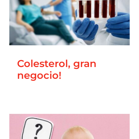
Colesterol, gran
negocio!
Blog
Coaching Nutricional
Nutrición
Principal
Salud
Integrativa
Colesterol, gran
negocio!