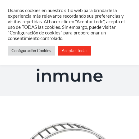
Saltar
Usamos cookies en nuestro sitio web para brindarle la
Togg
experiencia más relevante recordando sus preferencias y
al
visitas repetidas. Al hacer clic en "Aceptar todo", acepta el
Navi
uso de TODAS las cookies. Sin embargo, puede visitar
contenido
Home
"Configuración de cookies" para proporcionar un
sistema
consentimiento controlado.
Configuración Cookies
Aceptar Todas
Sobre Mi
inmune
Salud Integrativa
Constelaciones Familiares
Servicios
Blog