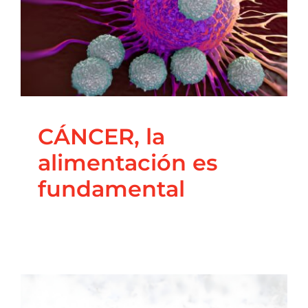
CÁNCER, la
alimentación es
Contacto
fundamental
Blog
Principal
Salud Integrativa
CÁNCER, la
alimentación es
fundamental