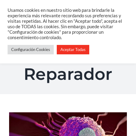
Saltar
Usamos cookies en nuestro sitio web para brindarle la
Togg
experiencia más relevante recordando sus preferencias y
al
visitas repetidas. Al hacer clic en "Aceptar todo", acepta el
Navi
uso de TODAS las cookies. Sin embargo, puede visitar
contenido
Home
"Configuración de cookies" para proporcionar un
Sueño
consentimiento controlado.
Configuración Cookies
Aceptar Todas
Sobre Mi
Reparador
Salud Integrativa
Constelaciones Familiares
Servicios
Blog