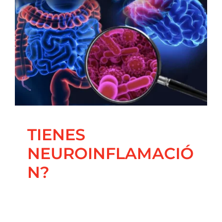
Contacto
TIENES
NEUROINFLAMACIÓN?
Blog
Coaching Nutricional
Principal
Salud Integrativa
TIENES
NEUROINFLAMACIÓ
N?