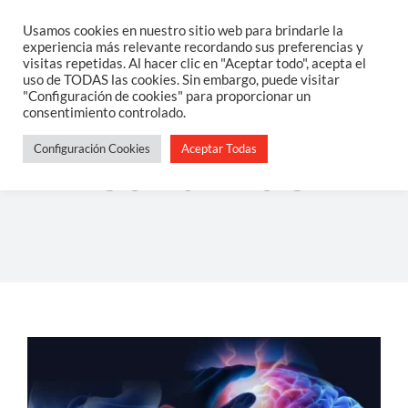
Saltar
Usamos cookies en nuestro sitio web para brindarle la
Togg
experiencia más relevante recordando sus preferencias y
al
visitas repetidas. Al hacer clic en "Aceptar todo", acepta el
Navi
uso de TODAS las cookies. Sin embargo, puede visitar
contenido
Home
"Configuración de cookies" para proporcionar un
consentimiento controlado.
Configuración Cookies
Aceptar Todas
Sobre Mi
sardinas
Salud Integrativa
Constelaciones Familiares
Servicios
Blog