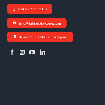
+34 62 771-2303
info@fabianafalcone.com
Balears 2 – Cambrils – Tarragona