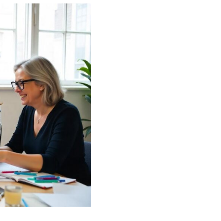
 de tu
ética
 Integrativa