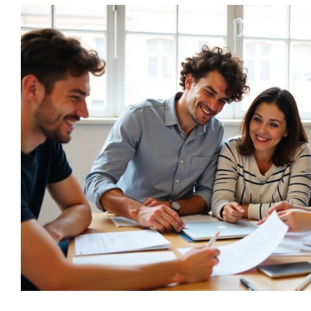
Optimiza el bienestar
empresa con Epigen
Blog
Coaching Nutricional
Nutrición
Principal
Salud