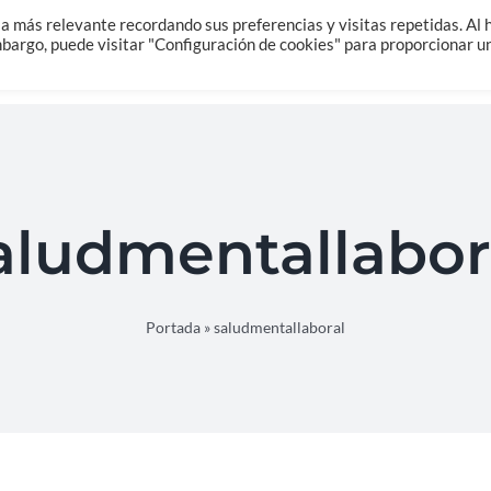
Home
Sobre Mi
Salud Integrativa
a más relevante recordando sus preferencias y visitas repetidas. Al 
embargo, puede visitar "Configuración de cookies" para proporcionar u
aludmentallabor
Portada
»
saludmentallaboral