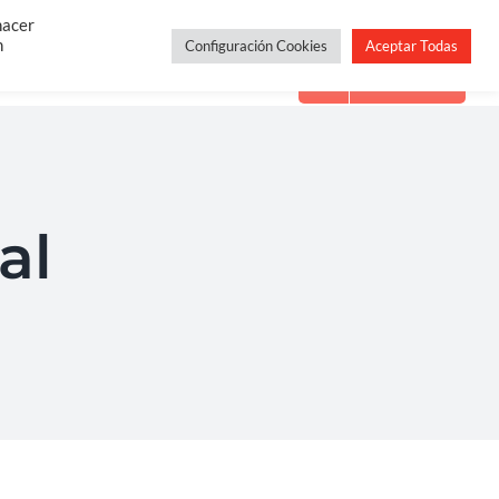
Constelaciones Familiares
Servicios
Blog
hacer
n
Configuración Cookies
Aceptar Todas
Contacto
al