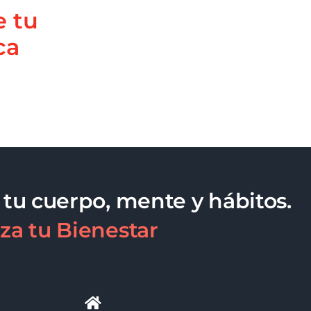
e tu
ca
 tu cuerpo, mente y hábitos.
za tu Bienestar