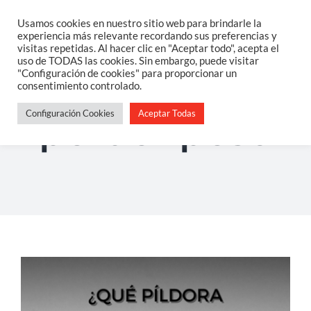
Saltar
Usamos cookies en nuestro sitio web para brindarle la
Togg
experiencia más relevante recordando sus preferencias y
al
visitas repetidas. Al hacer clic en "Aceptar todo", acepta el
Navi
uso de TODAS las cookies. Sin embargo, puede visitar
contenido
Home
"Configuración de cookies" para proporcionar un
consentimiento controlado.
Configuración Cookies
Aceptar Todas
Sobre Mi
perder peso
Salud Integrativa
Constelaciones Familiares
Servicios
Blog