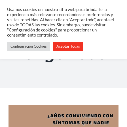
Saltar
Usamos cookies en nuestro sitio web para brindarle la
Togg
experiencia más relevante recordando sus preferencias y
al
visitas repetidas. Al hacer clic en "Aceptar todo", acepta el
Navi
uso de TODAS las cookies. Sin embargo, puede visitar
contenido
Home
"Configuración de cookies" para proporcionar un
consentimiento controlado.
Configuración Cookies
Aceptar Todas
Sobre Mi
longevidad
Salud Integrativa
Constelaciones Familiares
Servicios
Blog