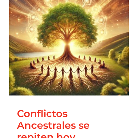
Contacto
Conflictos Ancestrales
se repiten hoy…
Blog
Constelaciones familiares
Conflictos
Ancestrales se
repiten hoy…