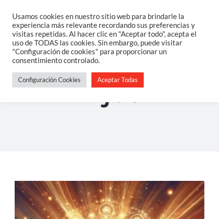
Saltar
Usamos cookies en nuestro sitio web para brindarle la
Togg
experiencia más relevante recordando sus preferencias y
al
visitas repetidas. Al hacer clic en "Aceptar todo", acepta el
Navi
uso de TODAS las cookies. Sin embargo, puede visitar
contenido
Home
"Configuración de cookies" para proporcionar un
consentimiento controlado.
Configuración Cookies
Aceptar Todas
Sobre Mi
hijos
Salud Integrativa
Constelaciones Familiares
Servicios
Blog