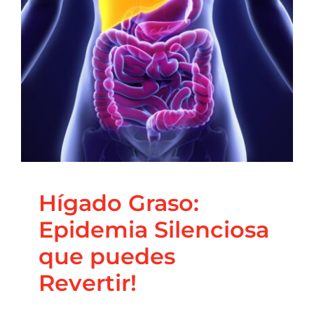
que puedes Revertir!
Blog
Principal
Salud Integrativa
Hígado Graso:
Epidemia Silenciosa
que puedes
Revertir!