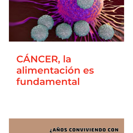
CÁNCER, la
alimentación es
Contacto
fundamental
Blog
Principal
Salud Integrativa
CÁNCER, la
alimentación es
fundamental