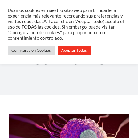
Saltar
Usamos cookies en nuestro sitio web para brindarle la
Togg
experiencia más relevante recordando sus preferencias y
al
visitas repetidas. Al hacer clic en "Aceptar todo", acepta el
Navi
uso de TODAS las cookies. Sin embargo, puede visitar
contenido
Home
"Configuración de cookies" para proporcionar un
consentimiento controlado.
Configuración Cookies
Aceptar Todas
Sobre Mi
cambrils
Salud Integrativa
Constelaciones Familiares
Servicios
Blog