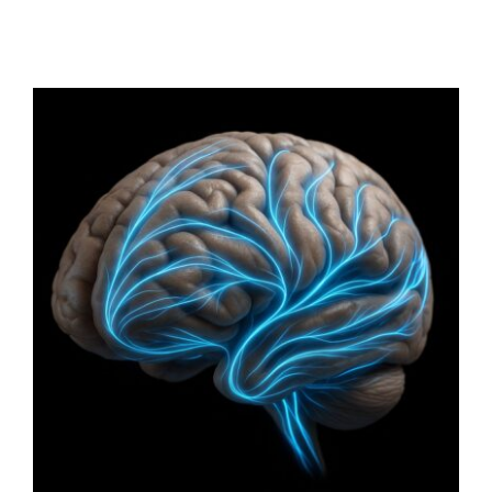
EL SISTEMA
GLINFÁTICO: TU
CEREBRO SE «LAVA»
MIENTRAS DUERMES
Blog
Principal
Salud Integrativa