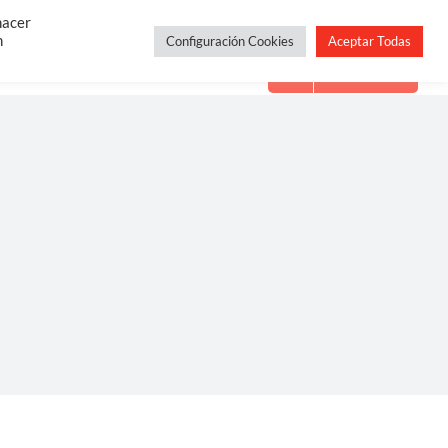
Constelaciones Familiares
Servicios
Blog
hacer
n
Configuración Cookies
Aceptar Todas
Contacto