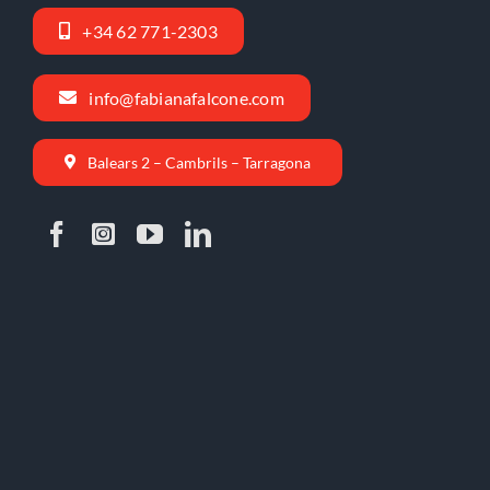
+34 62 771-2303
info@fabianafalcone.com
Balears 2 – Cambrils – Tarragona