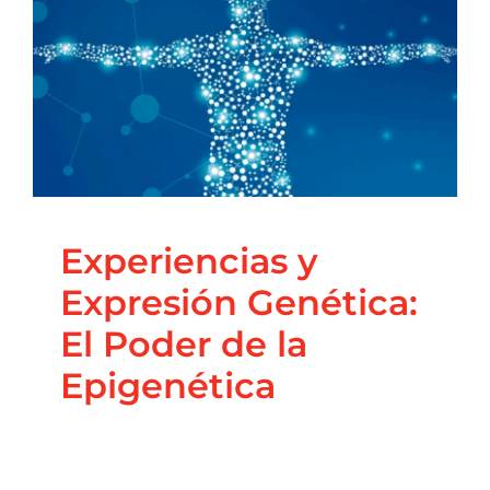
Experiencias y
Expresión Genética: El
Poder de la
Epigenética
Blog
Coaching Nutricional
Principal
Salud Integrativa
Experiencias y
Expresión Genética:
El Poder de la
Epigenética