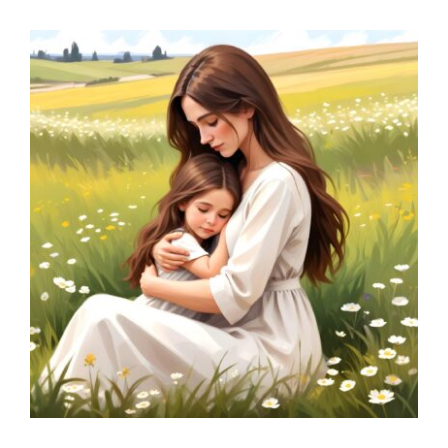
SANAR HERIDAS DE
LA INFANCIA =
BIENESTAR ADULTO
Blog
Constelaciones familiares
Principal