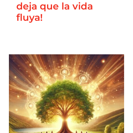
deja que la vida
fluya!
Conflictos Ancestrales
se repiten hoy…
Blog
Constelaciones familiares