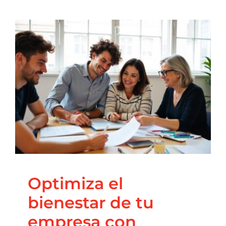
Optimiza el bienestar
de tu empresa con
Epigenética
Blog
Coaching Nutricional
Nutrición
Principal
Salud
Integrativa
Optimiza el
bienestar de tu
empresa con