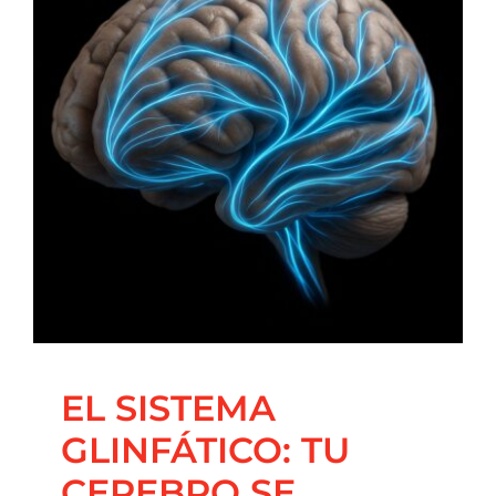
Contacto
EL SISTEMA
GLINFÁTICO: TU
CEREBRO SE «LAVA»
MIENTRAS DUERMES
Blog
Principal
Salud Integrativa
EL SISTEMA
GLINFÁTICO: TU
CEREBRO SE