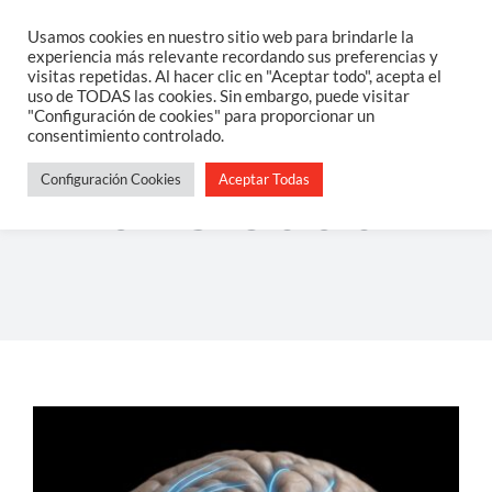
Saltar
Usamos cookies en nuestro sitio web para brindarle la
Togg
experiencia más relevante recordando sus preferencias y
al
visitas repetidas. Al hacer clic en "Aceptar todo", acepta el
Navi
uso de TODAS las cookies. Sin embargo, puede visitar
contenido
Home
"Configuración de cookies" para proporcionar un
consentimiento controlado.
Configuración Cookies
Aceptar Todas
Sobre Mi
ansiedad
Salud Integrativa
Constelaciones Familiares
Servicios
Blog