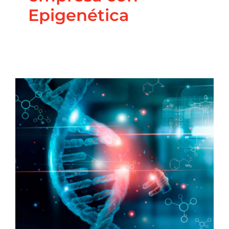
Epigenética
La Epigenética
optimiza tu Bienestar
Blog
Coaching Nutricional
Nutrición
Principal
Salud
Integrativa