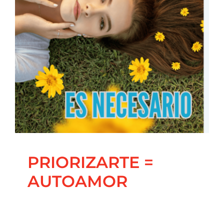
PRIORIZARTE =
AUTOAMOR
Blog
Constelaciones familiares
Principal
PRIORIZARTE =
AUTOAMOR